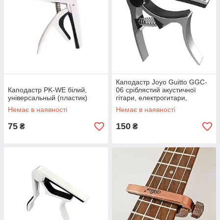
Каподастр Joyo Guitto GGC-
Каподастр PK-WE білий,
06 сріблястий акустичної
універсальный (пластик)
гітари, електрогитари,
укулеле (метал)
Немає в наявності
Немає в наявності
75
150
₴
₴