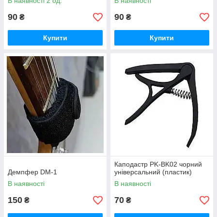
В наявності 2 од.
В наявності
90
90
₴
₴
Купити
Купити
Каподастр PK-BK02 чорний
Демпфер DM-1
універсальний (пластик)
В наявності
В наявності
150
70
₴
₴