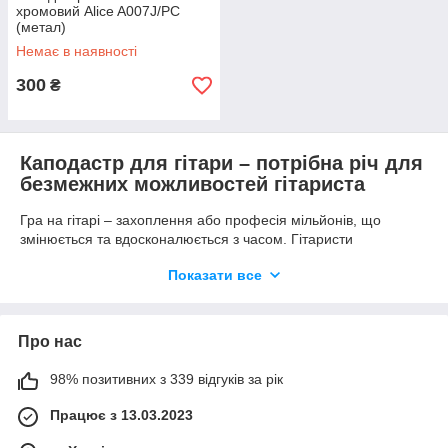
хромовий Alice A007J/PC
(метал)
Немає в наявності
300
₴
Каподастр для гітари – потрібна річ для
безмежних можливостей гітариста
Гра на гітарі – захоплення або професія мільйонів, що
змінюється та вдосконалюється з часом. Гітаристи
розкривають нові музичні горизонти за допомогою
Показати все
спеціальних аксесуарів, одним з яких є каподастр.
Назва деталі походить з італійської, де capo – верх, tasto –
лад, і походження пояснює значення. Каподастри – це
Про нас
затискачі струн гітари, які дозволяють змінити лад,
підлаштовуючи тональність під себе і не перелаштовуючи
98% позитивних з 339 відгуків за рік
струни. Аксесуар фіксує їх на потрібному ладу, таким чином
підіймаючи всі ноти на певну кількість півтонів.
Працює з 13.03.2023
Який каподастр купити – залежить від гітари та потреб
гітариста, адже сучасний ринок пропонує різні види.