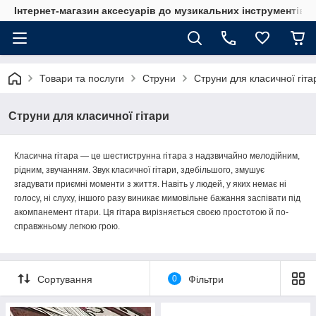
Інтернет-магазин аксесуарів до музикальних інструментів "
Товари та послуги
Струни
Струни для класичної гіта
Струни для класичної гітари
Класична гітара — це шестиструнна гітара з надзвичайно мелодійним,
рідним, звучанням. Звук класичної гітари, здебільшого, змушує
згадувати приємні моменти з життя. Навіть у людей, у яких немає ні
голосу, ні слуху, іншого разу виникає мимовільне бажання заспівати під
акомпанемент гітари. Ця гітара вирізняється своєю простотою й по-
справжньому легкою грою.
Сортування
0
Фільтри