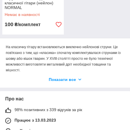
класичної гітари (нейлон)
NORMAL
Немає в наявності
100
₴/комплект
На класичну гітару встановлюються виключно нейлонові струни. Це
пов'язано з тим, що «класика» спочатку комплектувалася струнами із
шовку або кішок тварин. У XVIII столітті просто не було технічної
можливості виготовляти металевий дріт необхідної товщини та
міцності.
Конструкція сучасної класичної гітари майже не відрізняється
Показати все
від інструментів, вироблених століття тому. Саме тому
класична гітара банально не витримує натягу металевих
струн. Для порівняння: сумарне натягування далеко не най
Про нас
товстішого комплекту металевих струн становить майже 67 кг,
тоді як натяг комплекту нейлонових струн — приблизно 38 кг.
98% позитивних з 339 відгуків за рік
Природно, що через збільшене навантаження гриф
інструмента деформується, струнотримач може відірватися,
Працює з 13.03.2023
а кілки та поріжки — пошкодитися або розкришуватися.