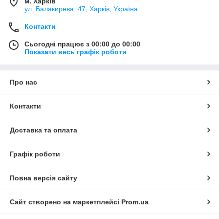
Крім того, навіть якщо інструмент і витримає таке
м. Харків
ул. Балакирева, 47, Харків, Україна
задиральне, повноцінного звучання фолк гітари ви однаково
не отримаєте. Крім того, класична гітара, зі встановленими
Контакти
на неї металевими струнами, не будуватиме по ладах.
Сьогодні працює з 00:00 до 00:00
Показати весь графік роботи
Про нас
Контакти
Доставка та оплата
Графік роботи
Повна версія сайту
Сайт створено на маркетплейсі
Prom.ua