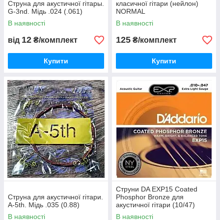
Струна для акустичної гітары.
класичної гітари (нейлон)
G-3nd. Мідь .024 (.061)
NORMAL
В наявності
В наявності
12
125
від
₴/комплект
₴/комплект
Купити
Купити
Струни DA EXP15 Coated
Струна для акустичної гітари.
Phosphor Bronze для
A-5th. Мідь .035 (0.88)
акустичної гітари (10/47)
В наявності
В наявності