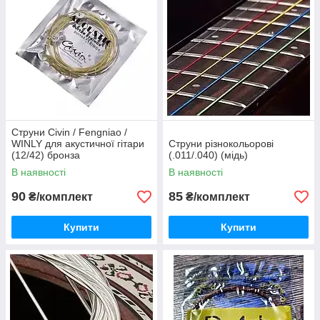
Струни Сivin / Fengniao /
WINLY для акустичної гітари
Струни різнокольорові
(12/42) бронза
(.011/.040) (мідь)
В наявності
В наявності
90
85
₴/комплект
₴/комплект
Купити
Купити