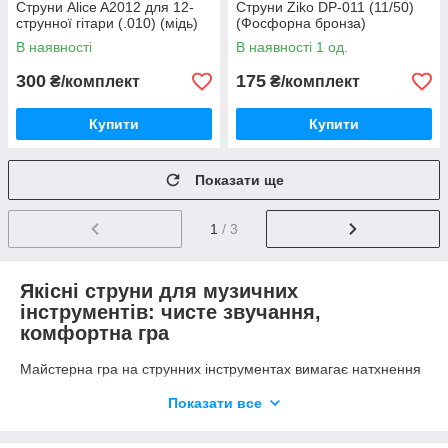
Струни Alice A2012 для 12-
Струни Ziko DP-011 (11/50)
струнної гітари (.010) (мідь)
(Фосфорна бронза)
В наявності
В наявності 1 од.
300
175
₴/комплект
₴/комплект
Купити
Купити
Показати ще
1
/ 3
Якісні струни для музичних
інструментів: чисте звучання,
комфортна гра
Майстерна гра на струнних інструментах вимагає натхнення
та наполегливості. І професійні музиканти, і віртуози-
Показати все
самоучки, і учні музичних навчальних закладів знають: хочеш
добре зіграти композицію – тренуйся та репетируй. Хороший
інструмент – це важливо, але навіть у найкращих гітарах та