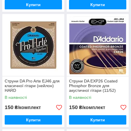
Купити
Купити
Струни DA Pro Arte EJ46 для
Струни DA EXP26 Coated
класичної гітари (нейлон)
Phosphor Bronze для
HARD
акустичної гітари (11/52)
В наявності
В наявності
150
150
₴/комплект
₴/комплект
Купити
Купити