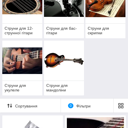
Струни для 12-
Струни для бас-
Струни для
струнної гітари
гітари
скрипки
Струни для
Струни для
укулеле
мандоліни
Сортування
0
Фільтри