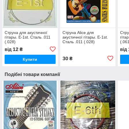
Струна для акустичної
Струна Alice для
Стру
гітары. E-1st. Сталь .011
акустичної гітары. E-1st.
гіта
(.028)
Сталь .011 (.028)
(.06
12
від
₴
від
30
₴
Купити
Подібні товари компанії