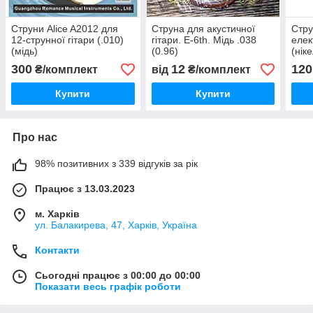
Струни Alice A2012 для
Струна для акустичної
Стру
12-струнної гітари (.010)
гітари. E-6th. Мідь .038
елек
(мідь)
(0.96)
(нік
300
12
120
₴/комплект
від
₴/комплект
Купити
Купити
Про нас
98% позитивних з 339 відгуків за рік
Працює з 13.03.2023
м. Харків
ул. Балакирева, 47, Харків, Україна
Контакти
Сьогодні працює з 00:00 до 00:00
Показати весь графік роботи