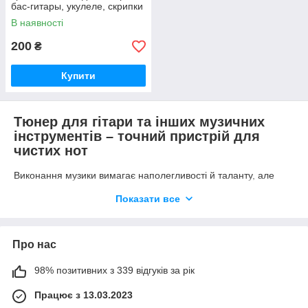
бас-гитары, укулеле, скрипки
В наявності
200
₴
Купити
Тюнер для гітари та інших музичних
інструментів – точний пристрій для
чистих нот
Виконання музики вимагає наполегливості й таланту, але
навіть досвідчені маестро безсилі, якщо струни
Показати все
фальшивлять. Розладнані інструменти потребують
налаштування за допомогою спеціальних пристроїв.
Класичний варіант – камертон – дещо застарів, адже сьогодні
Про нас
існує його високоточна альтернатива під назвою тюнер. Він
призначений для полегшення настройки гітари за допомогою
98% позитивних з 339 відгуків за рік
датчиків, які вловлюють звук струни і показують його
відхилення від еталонного, чистого звуку.
Працює з 13.03.2023
Якщо ви шукаєте якісний, недорогий, практичний прилад для