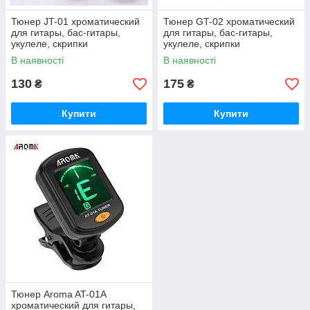
Тюнер JT-01 хроматический
Тюнер GT-02 хроматический
для гитары, бас-гитары,
для гитары, бас-гитары,
укулеле, скрипки
укулеле, скрипки
В наявності
В наявності
130
175
₴
₴
Купити
Купити
Тюнер Aroma AT-01A
хроматический для гитары,