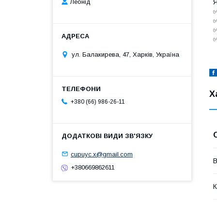
Леонід
Я
✅
✅
✅
✅
ул. Балакирева, 47, Харків, Україна
Х
+380 (66) 986-26-11
cupuyc.x@gmail.com
В
+380669862611
К