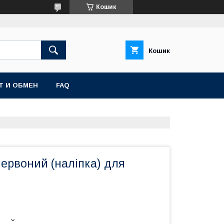
Кошик
Кошик
Т И ОБМЕН
FAQ
червоний (наліпка) для