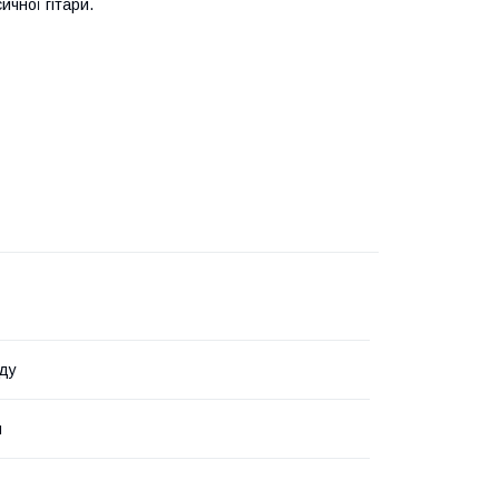
ичної гітари.
ду
й