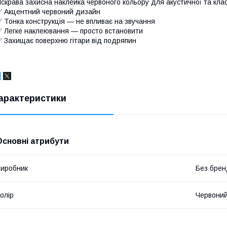
скрава захисна наклейка червоного кольору для акустичної та клас
 Акцентний червоний дизайн
 Тонка конструкція — не впливає на звучання
 Легке наклеювання — просто встановити
 Захищає поверхню гітари від подряпин
арактеристики
Основні атрибути
иробник
Без брен
олір
Червони